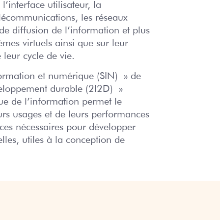
interface utilisateur, la
l’aéronautique)
lécommunications, les réseaux
BTS CIEL,
de diffusion de l’information et plus
Centre de
Option B
es virtuels ainsi que sur leur
Ressources
Électronique et
leur cycle de vie.
Réseaux
formation et numérique (SIN) » de
Projets
éveloppement durable (2I2D) »
développement
ue de l’information permet le
eurs usages et de leurs performances
durable
ces nécessaires pour développer
elles, utiles à la conception de
Mini Entreprises
Forums
Les anciens élèves