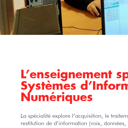
Les BTS
Les licenc
Les CPGE
L’apprent
L’enseignement sp
Systèmes d’Inform
Formation
au long de
Numériques
Les Forma
La spécialité explore l’acquisition, le traitem
KNX
restitution de d’information (voix, données,