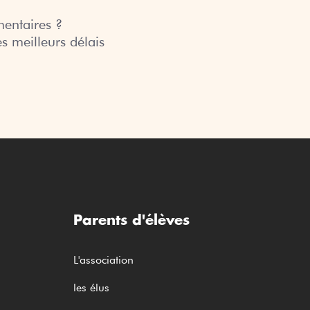
u
i
entaires ?
m
o
s meilleurs délais
e
d
n
u
t
L
a
y
ti
c
o
é
n
e
Parents d'élèves
L'association
les élus