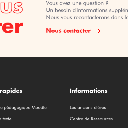
us
Vous avez une question ?
(Bureau des
Un besoin d'informations supplém
Alumni)
Nous vous recontacterons dans le
ter
Nous contacter
Open Badges :
Valorisez vos
talents
Blog
 rapides
Informations
me pédagogique Moodle
Les anciens élèves
 texte
Centre de Ressources