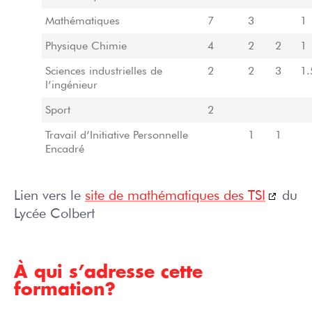
Mathématiques
7
3
1
Physique Chimie
4
2
2
1
Sciences industrielles de
2
2
3
1.
l’ingénieur
Sport
2
Travail d’Initiative Personnelle
1
1
Encadré
Lien vers le
site de mathématiques des TSI
du
Lycée Colbert
À qui s’adresse cette
formation?