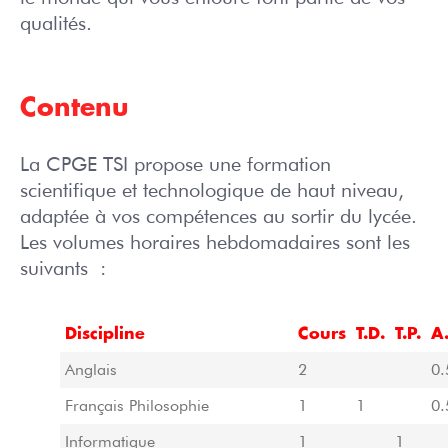
qualités.
Contenu
La CPGE TSI propose une formation
scientifique et technologique de haut niveau,
adaptée à vos compétences au sortir du lycée.
Les volumes horaires hebdomadaires sont les
suivants :
Discipline
Cours
T.D.
T.P.
A.
Anglais
2
0.
Français Philosophie
1
1
0.
Informatique
1
1